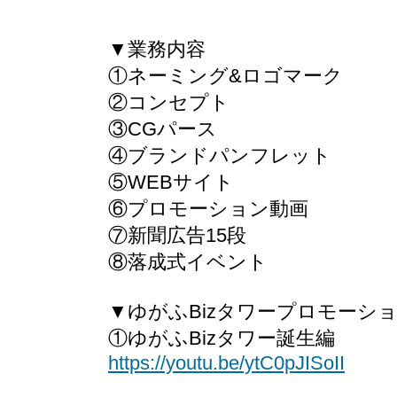
▼業務内容
①ネーミング&ロゴマーク
②コンセプト
③CGパース
④ブランドパンフレット
⑤WEBサイト
⑥プロモーション動画
⑦新聞広告15段
⑧落成式イベント
▼ゆがふBizタワープロモーシ
①ゆがふBizタワー誕生編
https://youtu.be/ytC0pJISoII