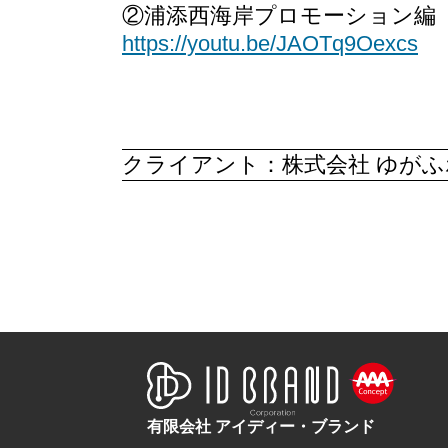
②浦添西海岸プロモーション編
https://youtu.be/JAOTq9Oexcs
クライアント：株式会社 ゆが
有限会社 アイディー・ブランド