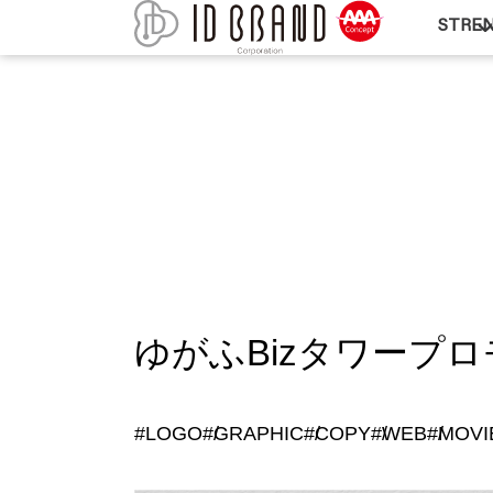
STRE
ゆがふBizタワープ
#LOGO
#GRAPHIC
#COPY
#WEB
#MOVI