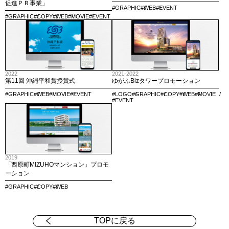
促進ＰＲ事業」
#GRAPHIC
#WEB
#EVENT
#GRAPHIC
#COPY
#WEB
#MOVIE
#EVENT
2022
2021-2022
第11回 沖縄平和賞授賞式
ゆがふBizタワープロモーション
#GRAPHIC
#WEB
#MOVIE
#EVENT
#LOGO
#GRAPHIC
#COPY
#WEB
#MOVIE
#EVENT
2019
「西原町MIZUHOマンション」プロモ
ーション
#GRAPHIC
#COPY
#WEB
TOPに戻る