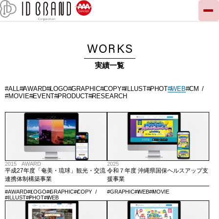
WORKS
実績一覧
#ALL
#AWARD
#LOGO
#GRAPHIC
#COPY
#ILLUST
#PHOT
#WEB
#CM
#MOVIE
#EVENT
#PRODUCT
#RESEARCH
2015 AWARD
2025
平成27年度「奄美・琉球」観光・交流
令和７年度 沖縄県国保ヘルスアップ支
連携体制構築事業
援事業
#AWARD
#LOGO
#GRAPHIC
#COPY
#GRAPHIC
#WEB
#MOVIE
#ILLUST
#PHOT
#WEB