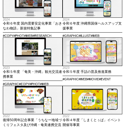
2024
2024
令和６年度 国内需要安定化事業「おき
令和６年度 沖縄県国保ヘルスアップ支
なわ物語」新規特集記事
援事業
#COPY
#PHOT
#WEB
#RESEARCH
#GRAPHIC
#ILLUST
#WEB
2023
2023
令和５年度 「奄美・沖縄」観光交流連
令和５年度 手話の普及推進業務
携事業
#GRAPHIC
#WEB
#MOVIE
#EVENT
#GRAPHIC
#COPY
#PHOT
#WEB
2022
2022
復帰50周年記念事業「うちなー地域づ
令和４年度「しまくとぅば」イベント
くりフェスタ及び沖縄・奄美連携交流
開催等事業