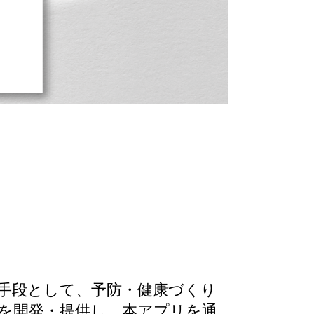
オーロラキャ
手段として、予防・健康づくり
を開発・提供し、本アプリを通